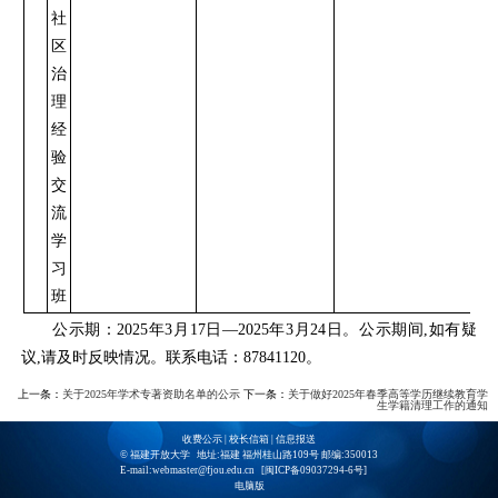
社
区
治
理
经
验
交
流
学
习
班
公示期：2025年3月17日—2025年3月24日。公示期间,如有疑
议,请及时反映情况。联系电话：87841120。
上一条：
关于2025年学术专著资助名单的公示
下一条：
关于做好2025年春季高等学历继续教育学
生学籍清理工作的通知
收费公示
|
校长信箱
|
信息报送
© 福建开放大学 地址:福建 福州桂山路109号 邮编:350013
E-mail:webmaster@fjou.edu.cn [
闽ICP备09037294-6号
]
电脑版