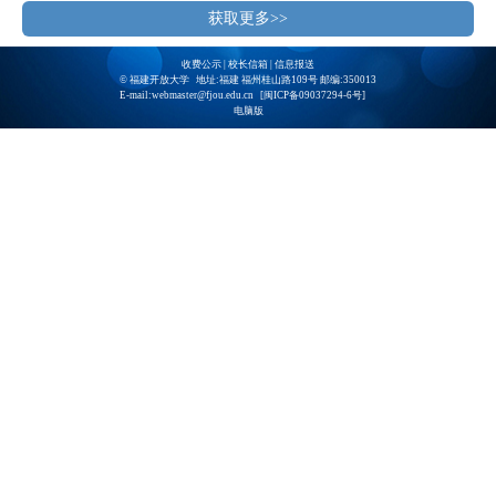
获取更多>>
收费公示
|
校长信箱
|
信息报送
© 福建开放大学 地址:福建 福州桂山路109号 邮编:350013
E-mail:webmaster@fjou.edu.cn [
闽ICP备09037294-6号
]
电脑版