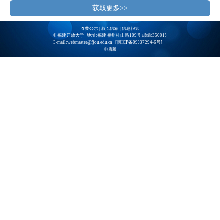
获取更多>>
收费公示
|
校长信箱
|
信息报送
© 福建开放大学 地址:福建 福州桂山路109号 邮编:350013
E-mail:webmaster@fjou.edu.cn [
闽ICP备09037294-6号
]
电脑版