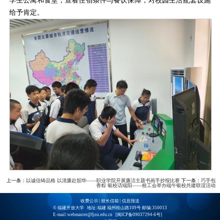
学生公寓和食堂，查看住宿条件与餐饮保障，对校园生活配套设施
给予肯定。
上一条：
以诚信铸品格 以清廉赴韶华——职业学院开展廉洁主题书画手抄报比赛
下一条：
巧手包
香粽 银校话端阳——校工会举办端午银校共建联谊活动
收费公示
|
校长信箱
|
信息报送
© 福建开放大学 地址:福建 福州桂山路109号 邮编:350013
E-mail:webmaster@fjou.edu.cn [
闽ICP备09037294-6号
]